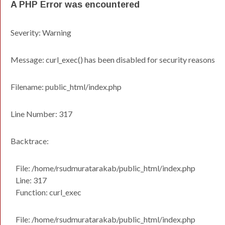
A PHP Error was encountered
Severity: Warning
Message: curl_exec() has been disabled for security reasons
Filename: public_html/index.php
Line Number: 317
Backtrace:
File: /home/rsudmuratarakab/public_html/index.php
Line: 317
Function: curl_exec
File: /home/rsudmuratarakab/public_html/index.php