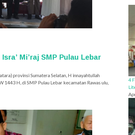
 Isra’ Mi’raj SMP Pulau Lebar
ara) provinsi Sumatera Selatan, H innayahtullah
4 
W 1443 H, di SMP Pulau Lebar kecamatan Rawas ulu,
Li
Apr