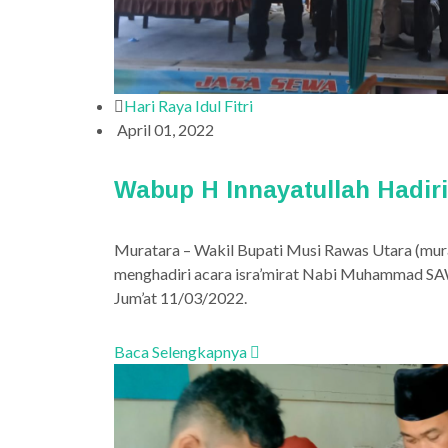
Hari Raya Idul Fitri
April 01, 2022
Wabup H Innayatullah Hadiri
Muratara – Wakil Bupati Musi Rawas Utara (murat
menghadiri acara isra’mirat Nabi Muhammad SA
Jum’at 11/03/2022.
Baca Selengkapnya