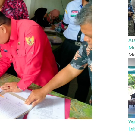
At
Mu
Ma
Wab
Le