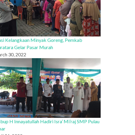
asi Kelangkaan Minyak Goreng, Pemkab
ratara Gelar Pasar Murah
rch 30, 2022
up H Innayatullah Hadiri Isra’ Mi’raj SMP Pulau
bar