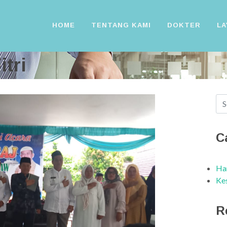
HOME
TENTANG KAMI
DOKTER
LA
itri
C
Har
Ke
R