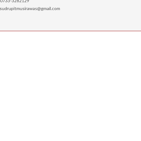
0733-3282129
sudrupitmusirawas@gmail.com