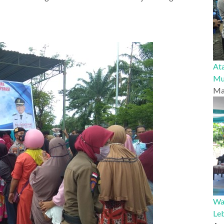
At
Mu
Ma
Wab
Le