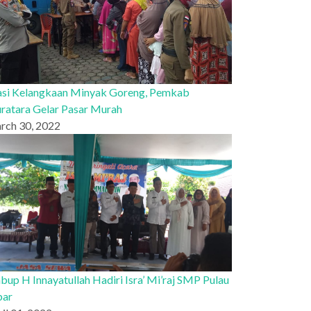
asi Kelangkaan Minyak Goreng, Pemkab
ratara Gelar Pasar Murah
rch 30, 2022
up H Innayatullah Hadiri Isra’ Mi’raj SMP Pulau
bar