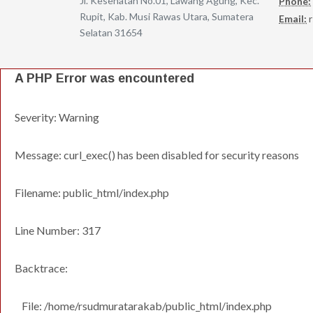
Jl. Kesehatan No.01, Lawang Agung, Kec.
Phone:
Rupit, Kab. Musi Rawas Utara, Sumatera
Email:
r
Selatan 31654
A PHP Error was encountered
Severity: Warning
Message: curl_exec() has been disabled for security reasons
Filename: public_html/index.php
Line Number: 317
Backtrace:
File: /home/rsudmuratarakab/public_html/index.php